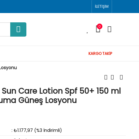
İLETİŞİM
0
0
KARGO TAKİP
 Losyonu
Sun Care Lotion Spf 50+ 150 ml
ruma Güneş Losyonu
: ₺1.177,97 (%3 İndirimli)