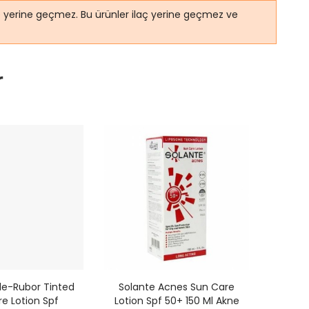
ye yerine geçmez. Bu ürünler ilaç yerine geçmez ve
r
le-Rubor Tinted
Solante Acnes Sun Care
Sol
e Lotion Spf
Lotion Spf 50+ 150 Ml Akne