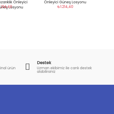
zarıklık Önleyici
Önleyici Güneş Losyonu
.214,40
₺1.214,40
Güneş Losyonu
Destek
inal ürün
Uzman ekibimiz ile canlı destek
alabilirsiniz