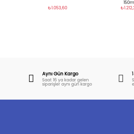
150m
₺1.053,60
₺1.212
Fiyat Trend
Aynı Gün Kargo
Saat 16 ya kadar gelen
S
siparişler aynı gün kargo
e