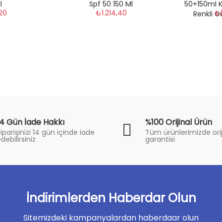
l
Spf 50 150 Ml
50+150ml Kı
,20
₺1.214,40
₺1
Renkli 
14 Gün İade Hakkı
%100 Orijinal Ürün
iparişinizi 14 gün içinde iade
Tüm ürünlerimizde orij
debilirsiniz
garantisi
İndirimlerden Haberdar Olun
Sitemizdeki kampanyalardan haberdaar olun