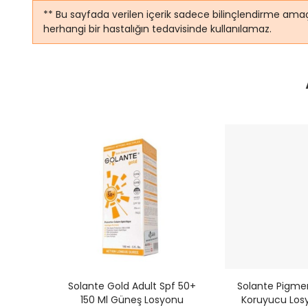
** Bu sayfada verilen içerik sadece bilinçlendirme amaç
herhangi bir hastalığın tedavisinde kullanılamaz.
üneş
Solante Gold Adult Spf 50+
Solante Pigme
Spf50
150 Ml Güneş Losyonu
Koruyucu Los