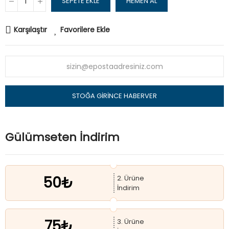
SEPETE EKLE
HEMEN AL
Karşılaştır
Favorilere Ekle
STOĞA GIRINCE HABERVER
Gülümseten İndirim
50₺
2. Ürüne
İndirim
75₺
3. Ürüne